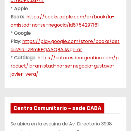
ct/B0FX5S1F4L
*
Apple
Books
:
https://books.apple.com/ar/book/la-
amistad-no-se-negocia/id6754297161
*
Google
Play
:
https://play.google.com/store/books/det
ails?id=zRmREQAAQBAJ&gl=ar
*
Catálogo
:
https://autoresdeargentina.com/p
roduct/la-amistad-no-se-negocia-gustavo-
javier-vera/
Centro Comunitario – sede CABA
Se ubica en la esquina de Av. Directorio 3998