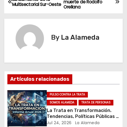
muerte de Rodolfo
Multisectorial Sur-Oeste
Orellana
a
v
e
By
La Alameda
g
a
c
Artículos relacionados
i
ó
PULSO CONTRA LA TRATA
SOMOS ALAMEDA
TRATA DE PERSONAS
n
La Trata en Transformación.
Tendencias, Políticas Públicas y
d
Nuevos Desafíos. Argentina y el
Jul 24, 2026
La Alameda