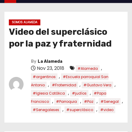
SOMOS ALAMEDA
Video del superclásico
por la paz y fraternidad
By
La Alameda
Nov 23, 2018
,
#Alameda
,
#argentinos
#Escuela parroquial San
,
,
,
Antonio
#Fraternidad
#Gustavo Vera
,
,
#Iglesia Católica
#judíos
#Papa
,
,
,
,
Francisco
#Parroquia
#Paz
#Senegal
,
,
#Senegaleses
#superclásico
#video