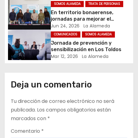
Mundo – Julio 2026
e
SOMOS ALAMEDA
TRATA DE PERSONAS
En territorio bonaerense,
e
jornadas para mejorar el
cuidado en comunidad
Jun 24, 2026
La Alameda
n
COMUNICADOS
SOMOS ALAMEDA
t
Jornada de prevención y
sensibilización en Los Toldos
r
Mar 12, 2026
La Alameda
a
d
Deja un comentario
a
Tu dirección de correo electrónico no será
s
publicada.
Los campos obligatorios están
marcados con
*
Comentario
*