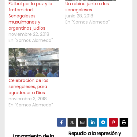
Fútbol por la paz y la
Un rabino junto a los
fraternidad:
senegaleses
Senegaleses
junio 28, 2018
musulmanes y
En "Somos Alameda"
argentinos judíos
noviembre 22, 2018
En "Somos Alameda"
Celebración de los
senegaleses, para
agradecer a Dios
noviembre 3, 2018
En "Somos Alameda"
Repudio a la represión y
N
Lanzamiento de la