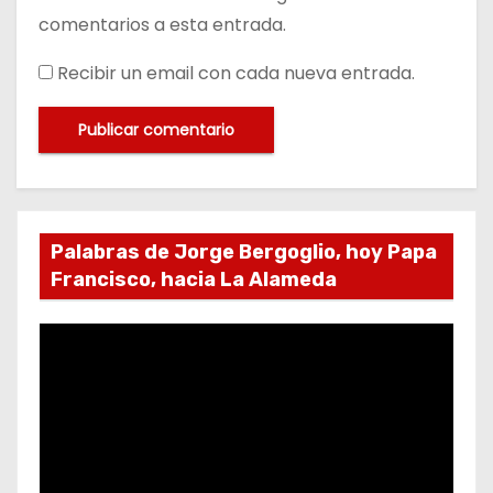
comentarios a esta entrada.
Recibir un email con cada nueva entrada.
Palabras de Jorge Bergoglio, hoy Papa
Francisco, hacia La Alameda
R
e
p
r
o
d