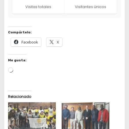
Visitas totales
Visitantes únicos
Compártelo:
Facebook
X
Me gusta:
L
o
a
d
Relacionado
i
n
g
…