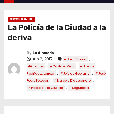
SOMOS ALAMEDA
La Policía de la Ciudad a la
deriva
By
La Alameda
Jun 2, 2017
,
#Bien Común
,
,
#Coimas
#Gustavo Vera
#Horacio
,
,
Rodríguez Larreta
#Jefe de Gobierno
#José
,
,
Pedro Potocar
#Marcelo D'Alessandro
,
#Policía de la Ciudad
#Seguridad