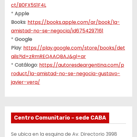
ct/B0FX5S1F4L
*
Apple
Books
:
https://books.apple.com/ar/book/la-
amistad-no-se-negocia/id6754297161
*
Google
Play
:
https://play.google.com/store/books/det
ails?id=zRmREQAAQBAJ&gl=ar
*
Catálogo
:
https://autoresdeargentina.com/p
roduct/la-amistad-no-se-negocia-gustavo-
javier-vera/
Centro Comunitario – sede CABA
Se ubica en la esquina de Av. Directorio 3998