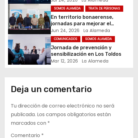
d
Mundo – Julio 2026
SOMOS ALAMEDA
TRATA DE PERSONAS
e
En territorio bonaerense,
jornadas para mejorar el
e
cuidado en comunidad
Jun 24, 2026
La Alameda
n
COMUNICADOS
SOMOS ALAMEDA
Jornada de prevención y
t
sensibilización en Los Toldos
Mar 12, 2026
La Alameda
r
a
Deja un comentario
d
a
Tu dirección de correo electrónico no será
publicada.
Los campos obligatorios están
s
marcados con
*
Comentario
*