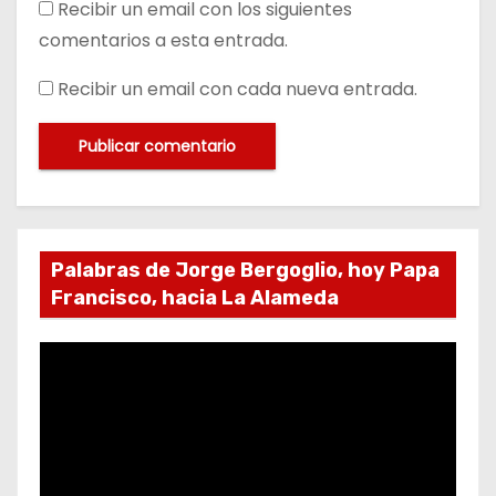
Recibir un email con los siguientes
comentarios a esta entrada.
Recibir un email con cada nueva entrada.
Palabras de Jorge Bergoglio, hoy Papa
Francisco, hacia La Alameda
R
e
p
r
o