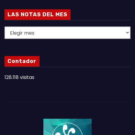
LAS NOTAS DEL MES
L
A
S
N
Contador
O
T
128.118 visitas
A
S
D
E
L
M
E