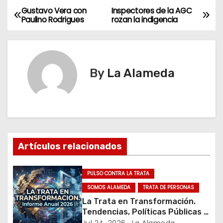
Gustavo Vera con
Inspectores de la AGC
N
Paulino Rodrigues
rozan la indigencia
a
v
By
La Alameda
e
g
a
c
Artículos relacionados
i
PULSO CONTRA LA TRATA
ó
SOMOS ALAMEDA
TRATA DE PERSONAS
n
La Trata en Transformación.
Tendencias, Políticas Públicas y
Nuevos Desafíos. Argentina y el
Jul 24, 2026
La Alameda