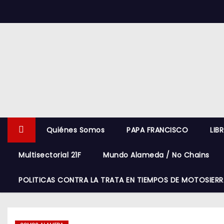
S
k
i
p
t
o
c
o
n
Quiénes Somos
PAPA FRANCISCO
LIB
t
e
Multisectorial 21F
Mundo Alameda / No Chains
n
t
POLITICAS CONTRA LA TRATA EN TIEMPOS DE MOTOSIERR