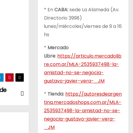
* En
CABA:
sede La Alameda (Av.
Directorio 3998)
lunes/miércoles/viernes de 9 a 16
hs
*
Mercado
Libre
:
https://articulo.mercadolib
re.com.ar/MLA-2535937498-la-
amistad-no-se-negocia-
gustavo-javier-vera-_JM
 de
*
Tienda
:
https://autoresdeargen
tina.mercadoshops.com.ar/MLA-
2535937498-la-amistad-no-se-
negocia-gustavo-javier-vera-
_JM