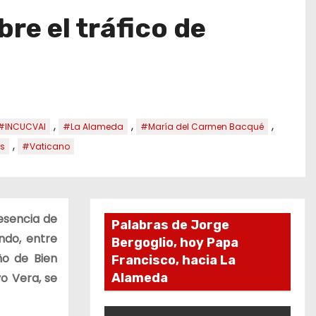
re el tráfico de
,
,
,
#INCUCVAI
#La Alameda
#María del Carmen Bacqué
,
es
#Vaticano
resencia de
Palabras de Jorge
ndo, entre
Bergoglio, hoy Papa
ño de Bien
Francisco, hacia La
o Vera, se
Alameda