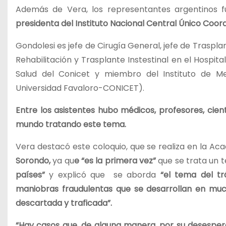
Además de Vera, los representantes argentinos 
presidenta del Instituto Nacional Central Único Coor
Gondolesi es jefe de Cirugía General, jefe de Traspl
Rehabilitación y Trasplante Instestinal en el Hospit
Salud del Conicet y miembro del Instituto de Med
Universidad Favaloro-CONICET).
Entre los asistentes hubo médicos, profesores, cientí
mundo tratando este tema.
Vera destacó este coloquio, que se realiza en la Aca
Sorondo,
ya qu
e “es la primera vez”
que se trata un 
países”
y explicó que se aborda
“el tema del trá
maniobras fraudulentas que se desarrollan en muc
descartada y traficada”.
“Hay casos que, de alguna manera, por su desespe