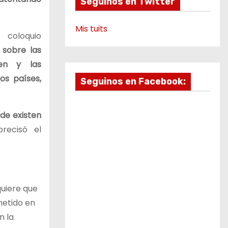
Seguinos en Twitter
Mis tuits
coloquio
 sobre las
ten y las
os países,
Seguinos en Facebook:
de existen
precisó el
quiere que
metido en
n la