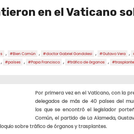
ieron en el Vaticano sob
,
,
,
,
as
#Bien Común
#doctor Gabriel Gondolesi
#Gutavo Vera
,
,
,
,
#países
#Papa Francisco
#tráfico de órganos
#trasplant
Por primera vez en el Vaticano, con la p
delegados de más de 40 países del mu
los que se encontró el legislador porte
Común, el partido de La Alameda, Gustav
loquio sobre tráfico de órganos y trasplantes.