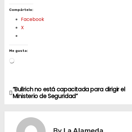
Compártelo:
Facebook
X
Me gusta:
L
o
a
d
“Bullrich no está capacitada para dirigir el
N
i
Ministerio de Seguridad”
n
a
g
v
…
e
By
La Alameda