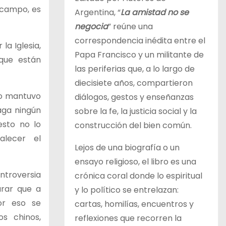
 campo, es
Argentina, “
La amistad no se
negocia
” reúne una
correspondencia inédita entre el
la Iglesia,
Papa Francisco y un militante de
que están
las periferias que, a lo largo de
diecisiete años, compartieron
no mantuvo
diálogos, gestos y enseñanzas
aga ningún
sobre la fe, la justicia social y la
esto no lo
construcción del bien común.
alecer el
Lejos de una biografía o un
ensayo religioso, el libro es una
ntroversia
crónica coral donde lo espiritual
urar que a
y lo político se entrelazan:
or eso se
cartas, homilías, encuentros y
os chinos,
reflexiones que recorren la