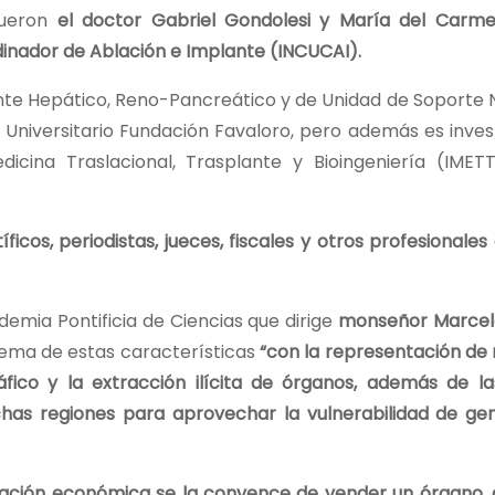
fueron
el doctor Gabriel Gondolesi y María del Carm
dinador de Ablación e Implante (INCUCAI).
ante Hepático, Reno-Pancreático y de Unidad de Soporte N
al Universitario Fundación Favaloro, pero además es inve
icina Traslacional, Trasplante y Bioingeniería (IMET
ficos, periodistas, jueces, fiscales y otros profesionales
demia Pontificia de Ciencias que dirige
monseñor Marcel
tema de estas características
“con la representación de
fico y la extracción ilícita de órganos, además de las
has regiones para aprovechar la vulnerabilidad de ge
ración económica se la convence de vender un órgano,