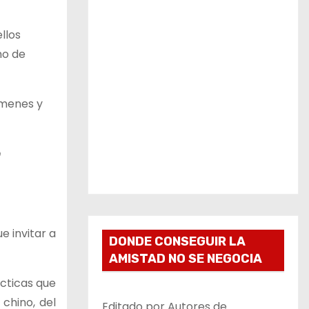
llos
mo de
ímenes y
e
e invitar a
DONDE CONSEGUIR LA
AMISTAD NO SE NEGOCIA
ácticas que
 chino, del
Editado por Autores de