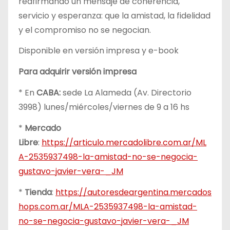
reafirmando un mensaje de coherencia,
servicio y esperanza: que la amistad, la fidelidad
y el compromiso no se negocian.
Disponible en versión impresa y e-book
Para adquirir versión impresa
* En
CABA:
sede La Alameda (Av. Directorio
3998) lunes/miércoles/viernes de 9 a 16 hs
*
Mercado
Libre
:
https://articulo.mercadolibre.com.ar/ML
A-2535937498-la-amistad-no-se-negocia-
gustavo-javier-vera-_JM
*
Tienda
:
https://autoresdeargentina.mercados
hops.com.ar/MLA-2535937498-la-amistad-
no-se-negocia-gustavo-javier-vera-_JM