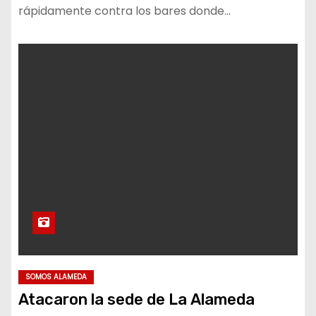
Papa Francisco ya respondió
rápidamente contra los bares donde…
Francisco: Un legado de
fraternidad que interpela al
mundo
Entrevista a Laura Roteta:
“El primer fin del decomiso
debe ser la reparación
integral a la víctima”
“La mayor problemática en la
persecución de delitos de
trata y narcotráfico es la
SOMOS ALAMEDA
corrupción”
Atacaron la sede de La Alameda