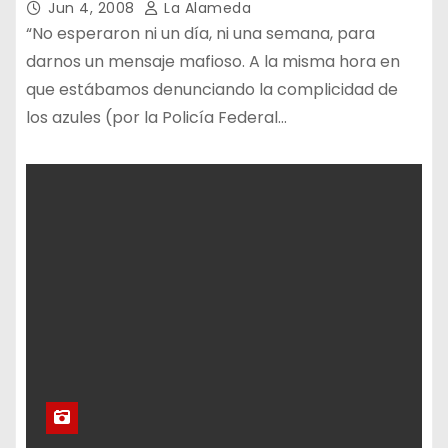
Jun 4, 2008
La Alameda
Lijo: “No existe organización
“No esperaron ni un día, ni una semana, para
criminal que pueda
darnos un mensaje mafioso. A la misma hora en
desarrollarse sin algún tipo
de amparo del Estado”
que estábamos denunciando la complicidad de
los azules (por la Policía Federal…
Sin remedios: el impacto del
cierre del programa
REMEDIAR
LO QUE NO SE VE, SE
DESCARTA. Por infancias
libres de esclavitud