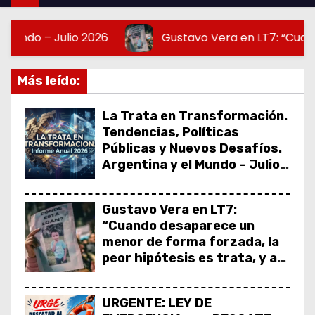
lio 2026
Gustavo Vera en LT7: “Cuando desaparec
Más leído:
La Trata en Transformación.
Tendencias, Políticas
Públicas y Nuevos Desafíos.
Argentina y el Mundo – Julio
2026
Gustavo Vera en LT7:
“Cuando desaparece un
menor de forma forzada, la
peor hipótesis es trata, y así
debe seguir caratulado el
caso Loan”
URGENTE: LEY DE