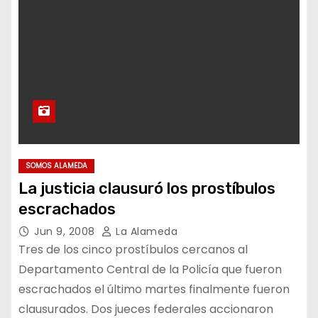
Argentina ante el peligro de
la desintegración por goteo
“Para asistir a las víctimas
de trata es clave la
articulación
interinstitucional”
SOMOS ALAMEDA
La justicia clausuró los prostíbulos
Encuentro federal de
escrachados
organizaciones que luchan
Jun 9, 2008
La Alameda
contra la trata y el descarte
Tres de los cinco prostíbulos cercanos al
Departamento Central de la Policía que fueron
escrachados el último martes finalmente fueron
La República Tecnológica de
Palantir: un manifiesto que el
clausurados. Dos jueces federales accionaron