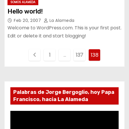
SOMOS ALAMEDA
Hello world!
Feb 20, 2007
La Alameda
Welcome to WordPress.com. This is your first post.
Edit or delete it and start blogging!
P
1
…
137
138
a
g
i
Palabras de Jorge Bergoglio, hoy Papa
Francisco, hacia La Alameda
n
a
R
e
c