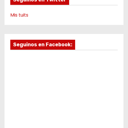
d
a
Mis tuits
s
Seguinos en Facebook: