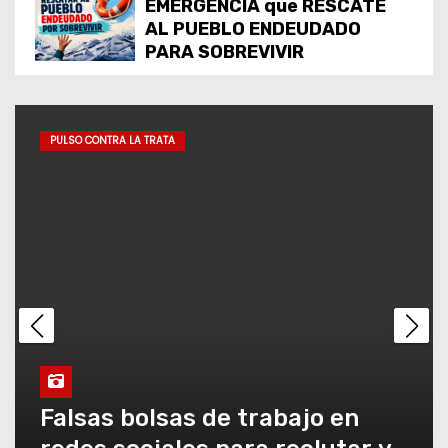
EMERGENCIA que RESCATE
AL PUEBLO ENDEUDADO
PARA SOBREVIVIR
URGENTE
DESENDEUDAMIENTO A LOS
PULSO CONTRA LA TRATA
VULNERABLES
CARTAS INÉDITAS DEL PAPA
FRANCISCO: LA GIRA DE “LA
AMISTAD NO SE NEGOCIA” YA
RECORRIÓ LA MITAD DEL PAÍS
Y RECOGE UN FUERTE
RESPALDO INSTITUCIONAL
Masiva jornada de
sensibilización en Jujuy
Acumulación mafiosa de