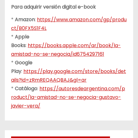
Para adquirir versión digital e-book
*
Amazon
:
https://www.amazon.com/gp/produ
ct/B0FX5S1F4L
*
Apple
Books
:
https://books.apple.com/ar/book/la-
amistad-no-se-negocia/id6754297161
*
Google
Play
:
https://play.google.com/store/books/det
ails?id=zRmREQAAQBAJ&gl=ar
*
Catálogo
:
https://autoresdeargentina.com/p
roduct/la-amistad-no-se-negocia-gustavo-
javier-vera/